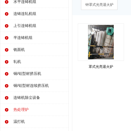
水平连铸机组
钟罩式光亮退火炉
连铸连轧机组
上引连铸机组
半连铸机组
铣面机
轧机
罩式光亮退火炉
铜/铝型材挤压机
铜/铝型材连续挤压机
连铸机除尘设备
热处理炉
温打机